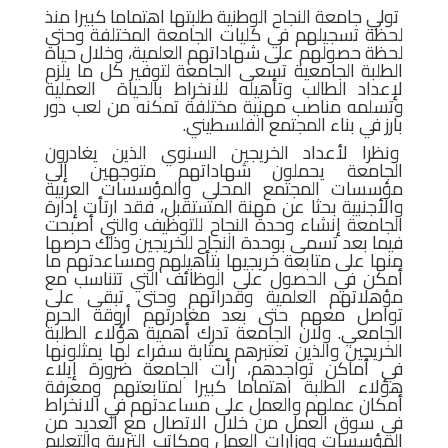
تولي جامعة النجاح الوطنية طلبتها اهتماما كبيرا منذ
لحظة تسجيلهم في كليات الجامعة المختلفة وحتى
لحظة حصولهم على شهاداتهم العلمية، وخلال حياة
الطلبة الجامعية تسعى الجامعة لتوفير كل ما يلزم
لإعداد الطالب وتأهيله للانخراط بالحياة العملية
وتسلمه مناصب مهنية مختلفة تمكنه من لعب دور
بارز في بناء المجتمع الفلسطيني.
ونظرا لأعداد الخريجين السنوي الذين يغادرون
الجامعة يحملون شهاداتهم متوجهين إلى
مؤسسات المجتمع المحلي والمؤسسات العربية
والأجنبية بحثا عن مهنة المستقبل، فقد ارتأت إدارة
الجامعة إنشاء وحدة النجاح للتوظيف والتي أصبحت
فيما بعد تسمى بوحدة النجاح للخريجين وذلك حرصها
منها على متابعة خريجيها بتأهيلهم ومساعدتهم ما
أمكن في الحصول على الوظائف التي تتناسب مع
مؤهلاتهم العلمية وقدراتهم وحتى تبقى على
تواصل معهم حتى بعد مغادرتهم أروقة الحرم
الجامعي. ولان الجامعة تدرك أهمية هؤلاء الطلبة
الخريجين والذين تعتبرهم بمثابة سفراء لها يمثلونها
في أماكن تواجدهم، رأت الجامعة ضرورة إيلاء
هؤلاء الطلبة اهتماما كبيرا لمتابعتهم ومعرفة
أمكان عملهم والعمل على مساعدتهم في الانخراط
في سوق العمل من خلال الاتصال مع العديد من
المؤسسات ووزارات العمل ومكاتب التربية والتعليم