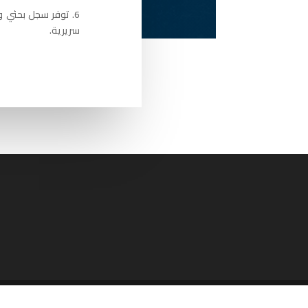
6. توفر سجل بحثي 
سريرية.
من تصميم
Elegant Themes
| تشغيل بواسطة
dPress