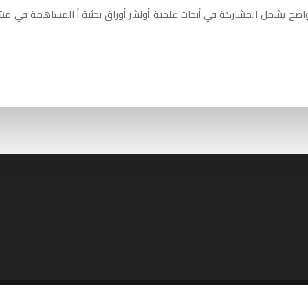
واضح يشمل المشاركة في أبحاث علمية أونشر أوراق بحثية أ المساهمة في مشار
Wor