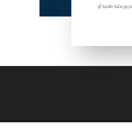
يع بحثية طلابية أو